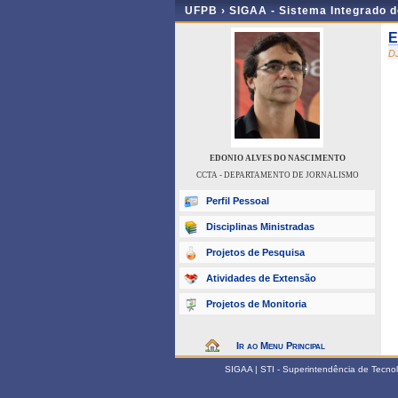
UFPB ›
SIGAA - Sistema Integrado 
E
D
EDONIO ALVES DO NASCIMENTO
CCTA - DEPARTAMENTO DE JORNALISMO
Perfil Pessoal
Disciplinas Ministradas
Projetos de Pesquisa
Atividades de Extensão
Projetos de Monitoria
Ir ao Menu Principal
SIGAA | STI - Superintendência de Tecn