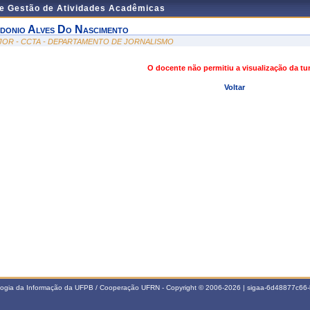
de Gestão de Atividades Acadêmicas
donio Alves Do Nascimento
JOR - CCTA - DEPARTAMENTO DE JORNALISMO
O docente não permitiu a visualização da t
Voltar
ologia da Informação da UFPB / Cooperação UFRN - Copyright © 2006-2026 | sigaa-6d48877c6