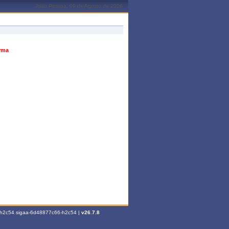
João Pessoa, 09 de Agosto de 2026
urma
6-h2c54.sigaa-6d48877c66-h2c54 |
v26.7.8