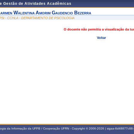
de Gestão de Atividades Acadêmicas
armen Walentina Amorim Gaudencio Bezerra
PSI - CCHLA - DEPARTAMENTO DE PSICOLOGIA
O docente não permitiu a visualização da t
Voltar
ologia da Informação da UFPB / Cooperação UFRN - Copyright © 2006-2026 | sigaa-6d48877c6