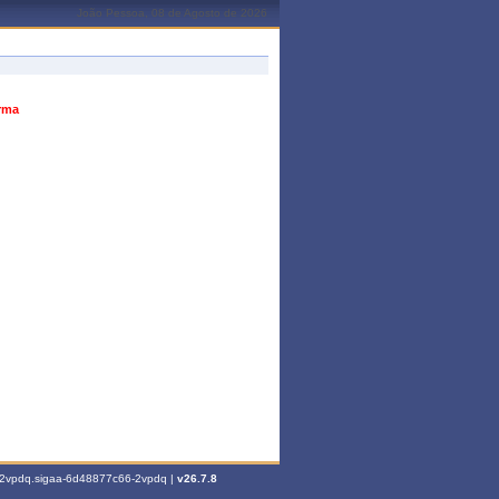
João Pessoa, 08 de Agosto de 2026
urma
6-2vpdq.sigaa-6d48877c66-2vpdq |
v26.7.8