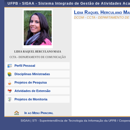
UFPB ›
SIGAA - Sistema Integrado de Gestão de Atividades Ac
Lidia Raquel Herculano Ma
DCOM - CCTA - DEPARTAMENTO D
LIDIA RAQUEL HERCULANO MAIA
CCTA - DEPARTAMENTO DE COMUNICAÇÃO
Perfil Pessoal
Disciplinas Ministradas
Projetos de Pesquisa
Atividades de Extensão
Projetos de Monitoria
Ir ao Menu Principal
SIGAA | STI - Superintendência de Tecnologia da Informação da UFPB / Coope