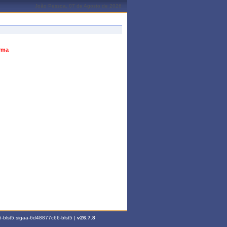
João Pessoa, 07 de Agosto de 2026
urma
-blst5.sigaa-6d48877c66-blst5 |
v26.7.8