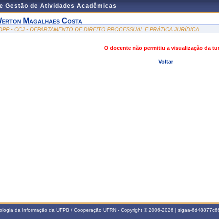
de Gestão de Atividades Acadêmicas
erton Magalhaes Costa
DPP - CCJ - DEPARTAMENTO DE DIREITO PROCESSUAL E PRÁTICA JURÍDICA
O docente não permitiu a visualização da t
Voltar
nologia da Informação da UFPB / Cooperação UFRN - Copyright © 2006-2026 | sigaa-6d48877c66