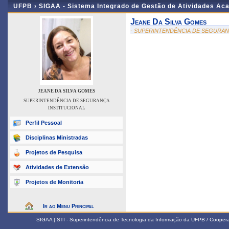
UFPB ›
SIGAA - Sistema Integrado de Gestão de Atividades Ac
Jeane Da Silva Gomes
- SUPERINTENDÊNCIA DE SEGURAN
JEANE DA SILVA GOMES
SUPERINTENDÊNCIA DE SEGURANÇA
INSTITUCIONAL
Perfil Pessoal
Disciplinas Ministradas
Projetos de Pesquisa
Atividades de Extensão
Projetos de Monitoria
Ir ao Menu Principal
SIGAA | STI - Superintendência de Tecnologia da Informação da UFPB / Coope