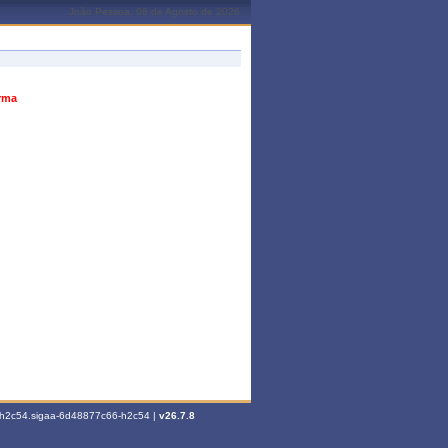
João Pessoa, 08 de Agosto de 2026
urma
6-h2c54.sigaa-6d48877c66-h2c54 |
v26.7.8