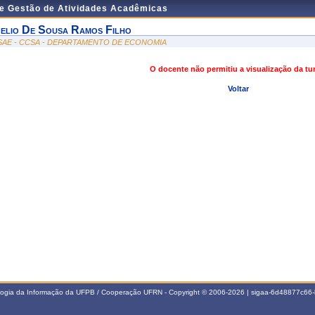
de Gestão de Atividades Acadêmicas
elio De Sousa Ramos Filho
SAE - CCSA - DEPARTAMENTO DE ECONOMIA
O docente não permitiu a visualização da t
Voltar
ologia da Informação da UFPB / Cooperação UFRN - Copyright © 2006-2026 | sigaa-6d48877c6