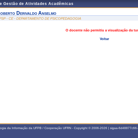
de Gestão de Atividades Acadêmicas
oberto Derivaldo Anselmo
PSP - CE - DEPARTAMENTO DE PSICOPEDAGOGIA
O docente não permitiu a visualização da t
Voltar
ologia da Informação da UFPB / Cooperação UFRN - Copyright © 2006-2026 | sigaa-6d48877c6