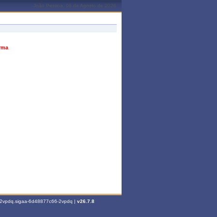
João Pessoa, 06 de Agosto de 2026
urma
6-2vpdq.sigaa-6d48877c66-2vpdq |
v26.7.8