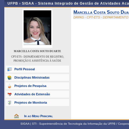
UFPB ›
SIGAA - Sistema Integrado de Gestão de Atividades Ac
Marcella Costa Souto Dua
DRPAS - CPT-ETS - DEPARTAMENTO
MARCELLA COSTA SOUTO DUARTE
CPT-ETS - DEPARTAMENTO DE REGISTRO,
PROMOÇÃO E ASSISTÊNCIA À SAÚDE
Perfil Pessoal
Disciplinas Ministradas
Projetos de Pesquisa
Atividades de Extensão
Projetos de Monitoria
Ir ao Menu Principal
SIGAA | STI - Superintendência de Tecnologia da Informação da UFPB / Coope