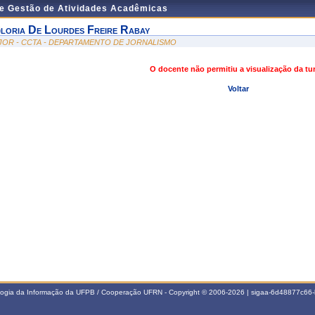
de Gestão de Atividades Acadêmicas
loria De Lourdes Freire Rabay
JOR - CCTA - DEPARTAMENTO DE JORNALISMO
O docente não permitiu a visualização da t
Voltar
ologia da Informação da UFPB / Cooperação UFRN - Copyright © 2006-2026 | sigaa-6d48877c6