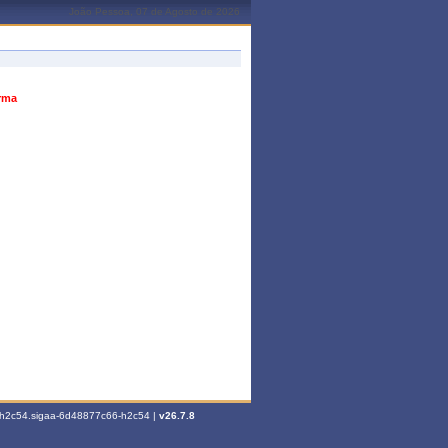
João Pessoa, 07 de Agosto de 2026
urma
6-h2c54.sigaa-6d48877c66-h2c54 |
v26.7.8