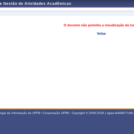
de Gestão de Atividades Acadêmicas
O docente não permitiu a visualização da t
Voltar
ologia da Informação da UFPB / Cooperação UFRN - Copyright © 2006-2026 | sigaa-6d48877c6