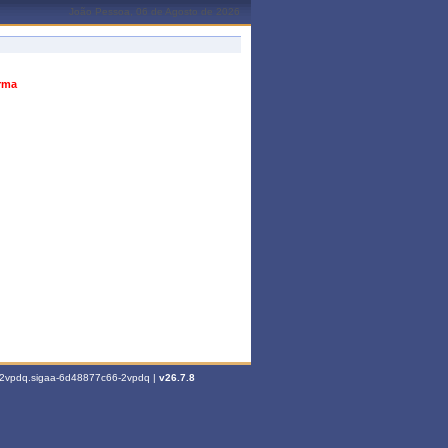
João Pessoa, 06 de Agosto de 2026
urma
6-2vpdq.sigaa-6d48877c66-2vpdq |
v26.7.8