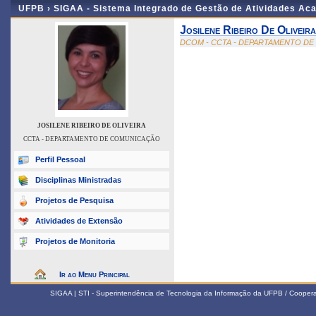
UFPB ›
SIGAA - Sistema Integrado de Gestão de Atividades Ac
Josilene Ribeiro De Oliveira
DCOM - CCTA - DEPARTAMENTO D
JOSILENE RIBEIRO DE OLIVEIRA
CCTA - DEPARTAMENTO DE COMUNICAÇÃO
Perfil Pessoal
Disciplinas Ministradas
Projetos de Pesquisa
Atividades de Extensão
Projetos de Monitoria
Ir ao Menu Principal
SIGAA | STI - Superintendência de Tecnologia da Informação da UFPB / Coope