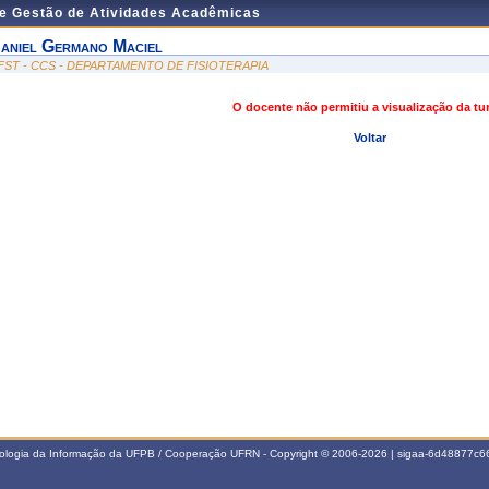
de Gestão de Atividades Acadêmicas
aniel Germano Maciel
FST - CCS - DEPARTAMENTO DE FISIOTERAPIA
O docente não permitiu a visualização da t
Voltar
nologia da Informação da UFPB / Cooperação UFRN - Copyright © 2006-2026 | sigaa-6d48877c66