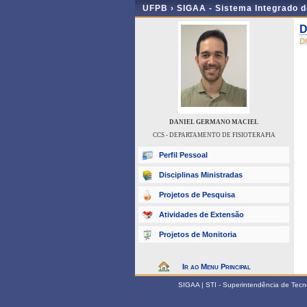
UFPB ›
SIGAA - Sistema Integrado 
D
D
DANIEL GERMANO MACIEL
CCS - DEPARTAMENTO DE FISIOTERAPIA
Perfil Pessoal
Disciplinas Ministradas
Projetos de Pesquisa
Atividades de Extensão
Projetos de Monitoria
Ir ao Menu Principal
SIGAA | STI - Superintendência de Tec