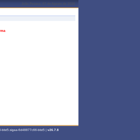
João Pessoa, 07 de Agosto de 2026
urma
-blst5.sigaa-6d48877c66-blst5 |
v26.7.8