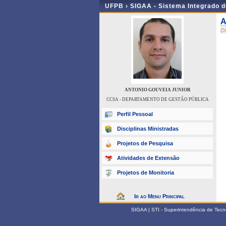
UFPB ›
SIGAA - Sistema Integrado 
A
D
ANTONIO GOUVEIA JUNIOR
CCSA - DEPARTAMENTO DE GESTÃO PÚBLICA
Perfil Pessoal
Disciplinas Ministradas
Projetos de Pesquisa
Atividades de Extensão
Projetos de Monitoria
Ir ao Menu Principal
SIGAA | STI - Superintendência de Tec