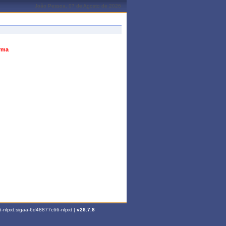
João Pessoa, 07 de Agosto de 2026
urma
-nlpxt.sigaa-6d48877c66-nlpxt |
v26.7.8