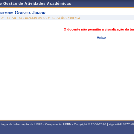
de Gestão de Atividades Acadêmicas
ntonio Gouveia Junior
GP - CCSA - DEPARTAMENTO DE GESTÃO PÚBLICA
O docente não permitiu a visualização da t
Voltar
nologia da Informação da UFPB / Cooperação UFRN - Copyright © 2006-2026 | sigaa-6d48877c66