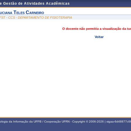
de Gestão de Atividades Acadêmicas
uciana Teles Carneiro
FST - CCS - DEPARTAMENTO DE FISIOTERAPIA
O docente não permitiu a visualização da t
Voltar
nologia da Informação da UFPB / Cooperação UFRN - Copyright © 2006-2026 | sigaa-6d48877c66