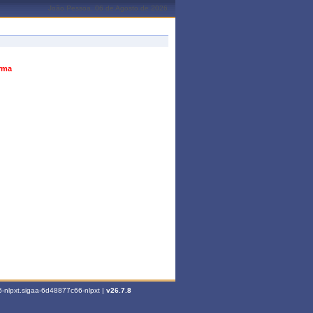
João Pessoa, 06 de Agosto de 2026
urma
-nlpxt.sigaa-6d48877c66-nlpxt |
v26.7.8