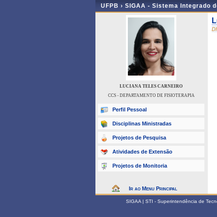
UFPB ›
SIGAA - Sistema Integrado 
L
D
LUCIANA TELES CARNEIRO
CCS - DEPARTAMENTO DE FISIOTERAPIA
Perfil Pessoal
Disciplinas Ministradas
Projetos de Pesquisa
Atividades de Extensão
Projetos de Monitoria
Ir ao Menu Principal
SIGAA | STI - Superintendência de Tec