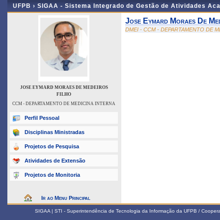
UFPB ›
SIGAA - Sistema Integrado de Gestão de Atividades Ac
Jose Eymard Moraes De Med
DMEI - CCM - DEPARTAMENTO DE M
JOSE EYMARD MORAES DE MEDEIROS
FILHO
CCM - DEPARTAMENTO DE MEDICINA INTERNA
Perfil Pessoal
Disciplinas Ministradas
Projetos de Pesquisa
Atividades de Extensão
Projetos de Monitoria
Ir ao Menu Principal
SIGAA | STI - Superintendência de Tecnologia da Informação da UFPB / Coope