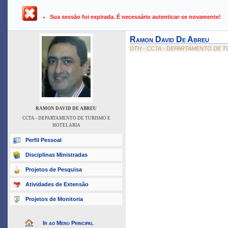
UFPB ›
SIGAA - Sistema Integrado de Gestão de Atividades Ac
Sua sessão foi expirada. É necessário autenticar-se novamente!
Ramon David De Abreu
DTH - CCTA - DEPARTAMENTO DE T
RAMON DAVID DE ABREU
CCTA - DEPARTAMENTO DE TURISMO E
HOTELARIA
Perfil Pessoal
Disciplinas Ministradas
Projetos de Pesquisa
Atividades de Extensão
Projetos de Monitoria
Ir ao Menu Principal