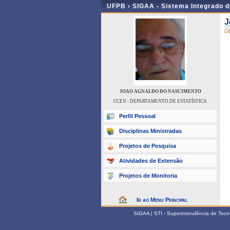
UFPB ›
SIGAA - Sistema Integrado 
J
D
JOAO AGNALDO DO NASCIMENTO
CCEN - DEPARTAMENTO DE ESTATÍSTICA
Perfil Pessoal
Disciplinas Ministradas
Projetos de Pesquisa
Atividades de Extensão
Projetos de Monitoria
Ir ao Menu Principal
SIGAA | STI - Superintendência de Tec