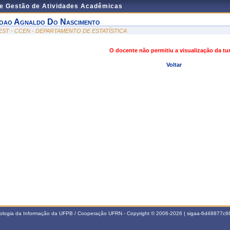
de Gestão de Atividades Acadêmicas
oao Agnaldo Do Nascimento
EST - CCEN - DEPARTAMENTO DE ESTATÍSTICA
O docente não permitiu a visualização da t
Voltar
nologia da Informação da UFPB / Cooperação UFRN - Copyright © 2006-2026 | sigaa-6d48877c66