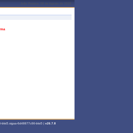
João Pessoa, 08 de Agosto de 2026
urma
-blst5.sigaa-6d48877c66-blst5 |
v26.7.8