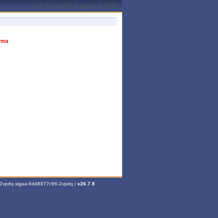
João Pessoa, 08 de Agosto de 2026
urma
6-2vpdq.sigaa-6d48877c66-2vpdq |
v26.7.8