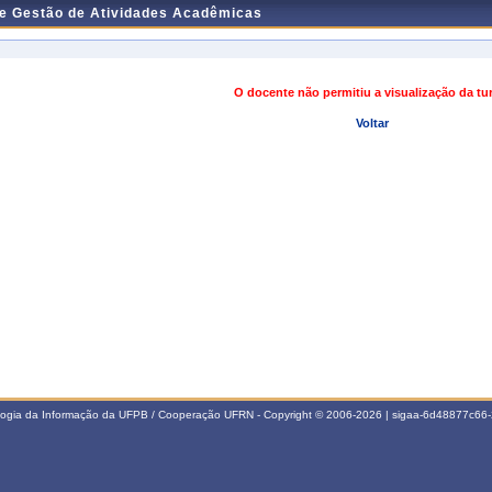
de Gestão de Atividades Acadêmicas
O docente não permitiu a visualização da t
Voltar
ologia da Informação da UFPB / Cooperação UFRN - Copyright © 2006-2026 | sigaa-6d48877c6