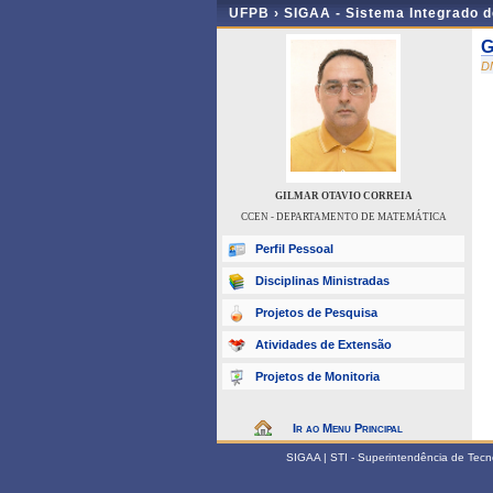
UFPB ›
SIGAA - Sistema Integrado 
G
D
GILMAR OTAVIO CORREIA
CCEN - DEPARTAMENTO DE MATEMÁTICA
Perfil Pessoal
Disciplinas Ministradas
Projetos de Pesquisa
Atividades de Extensão
Projetos de Monitoria
Ir ao Menu Principal
SIGAA | STI - Superintendência de Tec