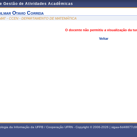
de Gestão de Atividades Acadêmicas
ilmar Otavio Correia
MAT - CCEN - DEPARTAMENTO DE MATEMÁTICA
O docente não permitiu a visualização da t
Voltar
nologia da Informação da UFPB / Cooperação UFRN - Copyright © 2006-2026 | sigaa-6d48877c66