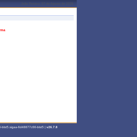
João Pessoa, 07 de Agosto de 2026
urma
-blst5.sigaa-6d48877c66-blst5 |
v26.7.8