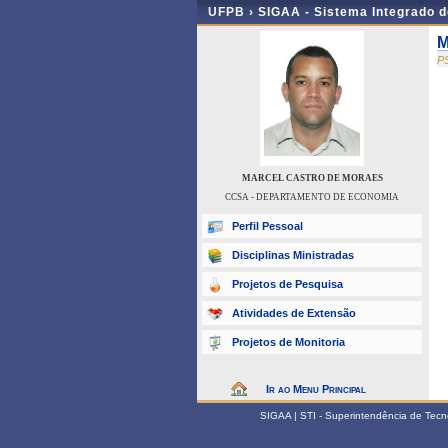
UFPB ›
SIGAA - Sistema Integrado 
M
P
MARCEL CASTRO DE MORAES
CCSA - DEPARTAMENTO DE ECONOMIA
Perfil Pessoal
Disciplinas Ministradas
Projetos de Pesquisa
Atividades de Extensão
Projetos de Monitoria
Ir ao Menu Principal
SIGAA | STI - Superintendência de Tec