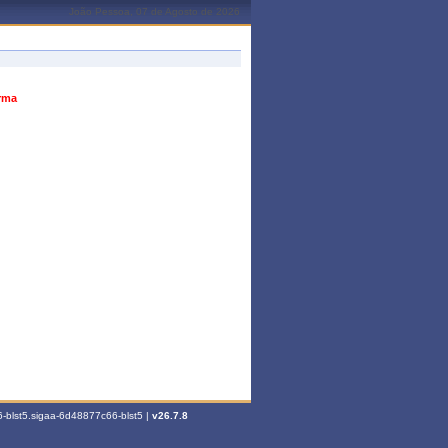
João Pessoa, 07 de Agosto de 2026
urma
-blst5.sigaa-6d48877c66-blst5 |
v26.7.8