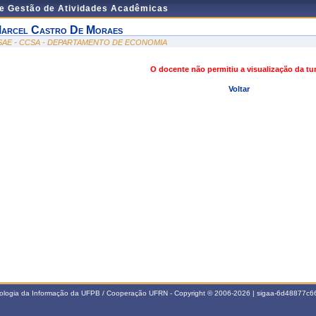
de Gestão de Atividades Acadêmicas
arcel Castro De Moraes
SAE - CCSA - DEPARTAMENTO DE ECONOMIA
O docente não permitiu a visualização da t
Voltar
nologia da Informação da UFPB / Cooperação UFRN - Copyright © 2006-2026 | sigaa-6d48877c66