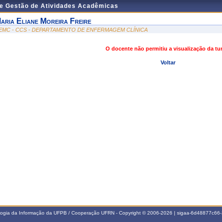
de Gestão de Atividades Acadêmicas
aria Eliane Moreira Freire
EMC - CCS - DEPARTAMENTO DE ENFERMAGEM CLÍNICA
O docente não permitiu a visualização da t
Voltar
ologia da Informação da UFPB / Cooperação UFRN - Copyright © 2006-2026 | sigaa-6d48877c6