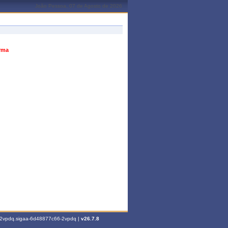
João Pessoa, 07 de Agosto de 2026
urma
6-2vpdq.sigaa-6d48877c66-2vpdq |
v26.7.8