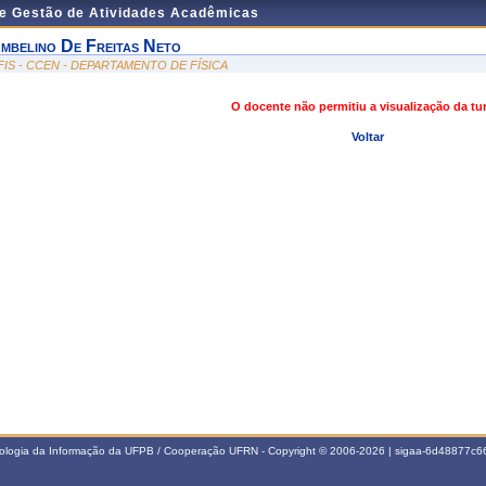
de Gestão de Atividades Acadêmicas
mbelino De Freitas Neto
FIS - CCEN - DEPARTAMENTO DE FÍSICA
O docente não permitiu a visualização da t
Voltar
nologia da Informação da UFPB / Cooperação UFRN - Copyright © 2006-2026 | sigaa-6d48877c66