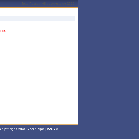
João Pessoa, 08 de Agosto de 2026
urma
-nlpxt.sigaa-6d48877c66-nlpxt |
v26.7.8