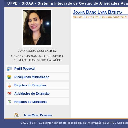
UFPB ›
SIGAA - Sistema Integrado de Gestão de Atividades Ac
Joana Darc Lyra Batista
DRPAS - CPT-ETS - DEPARTAMENTO
JOANA DARC LYRA BATISTA
CPT-ETS - DEPARTAMENTO DE REGISTRO,
PROMOÇÃO E ASSISTÊNCIA À SAÚDE
Perfil Pessoal
Disciplinas Ministradas
Projetos de Pesquisa
Atividades de Extensão
Projetos de Monitoria
Ir ao Menu Principal
SIGAA | STI - Superintendência de Tecnologia da Informação da UFPB / Coope