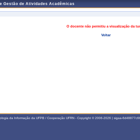
de Gestão de Atividades Acadêmicas
O docente não permitiu a visualização da t
Voltar
nologia da Informação da UFPB / Cooperação UFRN - Copyright © 2006-2026 | sigaa-6d48877c66