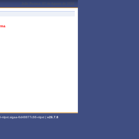
João Pessoa, 07 de Agosto de 2026
urma
-nlpxt.sigaa-6d48877c66-nlpxt |
v26.7.8