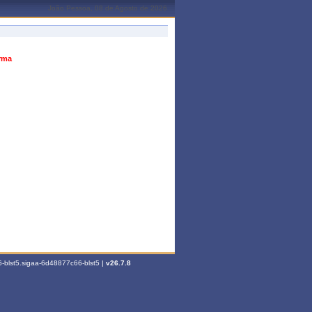
João Pessoa, 08 de Agosto de 2026
urma
-blst5.sigaa-6d48877c66-blst5 |
v26.7.8