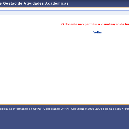
de Gestão de Atividades Acadêmicas
O docente não permitiu a visualização da t
Voltar
nologia da Informação da UFPB / Cooperação UFRN - Copyright © 2006-2026 | sigaa-6d48877c66