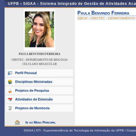
UFPB ›
SIGAA - Sistema Integrado de Gestão de Atividades Ac
Paula Benvindo Ferreira
DBCM - CBIOTEC - DEPARTAMENTO
PAULA BENVINDO FERREIRA
CBIOTEC - DEPARTAMENTO DE BIOLOGIA
CELULAR E MOLECULAR
Perfil Pessoal
Disciplinas Ministradas
Projetos de Pesquisa
Atividades de Extensão
Projetos de Monitoria
Ir ao Menu Principal
SIGAA | STI - Superintendência de Tecnologia da Informação da UFPB / Coope