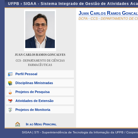
UFPB ›
SIGAA - Sistema Integrado de Gestão de Atividades Ac
Juan Carlos Ramos Goncal
DCFA - CCS - DEPARTAMENTO DE C
JUAN CARLOS RAMOS GONCALVES
CCS - DEPARTAMENTO DE CIÊNCIAS
FARMACÊUTICAS
Perfil Pessoal
Disciplinas Ministradas
Projetos de Pesquisa
Atividades de Extensão
Projetos de Monitoria
Ir ao Menu Principal
SIGAA | STI - Superintendência de Tecnologia da Informação da UFPB / Coope