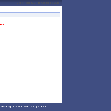
João Pessoa, 07 de Agosto de 2026
urma
-blst5.sigaa-6d48877c66-blst5 |
v26.7.8