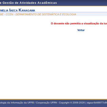
de Gestão de Atividades Acadêmicas
melia Iaeca Kanagawa
SIE - CCEN - DEPARTAMENTO DE SISTEMÁTICA E ECOLOGIA
O docente não permitiu a visualização da t
Voltar
nologia da Informação da UFPB / Cooperação UFRN - Copyright © 2006-2026 | sigaa-6d48877c66