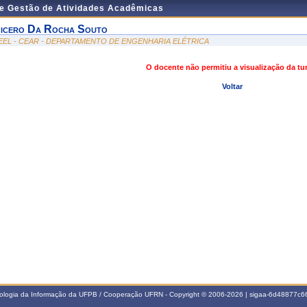
de Gestão de Atividades Acadêmicas
icero Da Rocha Souto
EEL - CEAR - DEPARTAMENTO DE ENGENHARIA ELÉTRICA
O docente não permitiu a visualização da t
Voltar
nologia da Informação da UFPB / Cooperação UFRN - Copyright © 2006-2026 | sigaa-6d48877c66