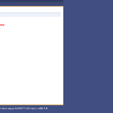
João Pessoa, 08 de Agosto de 2026
urma
-nlpxt.sigaa-6d48877c66-nlpxt |
v26.7.8