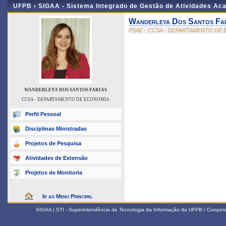
UFPB ›
SIGAA - Sistema Integrado de Gestão de Atividades Ac
Wanderleya Dos Santos Far
PSAE - CCSA - DEPARTAMENTO DE
WANDERLEYA DOS SANTOS FARIAS
CCSA - DEPARTAMENTO DE ECONOMIA
Perfil Pessoal
Disciplinas Ministradas
Projetos de Pesquisa
Atividades de Extensão
Projetos de Monitoria
Ir ao Menu Principal
SIGAA | STI - Superintendência de Tecnologia da Informação da UFPB / Coope