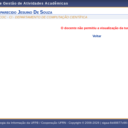
de Gestão de Atividades Acadêmicas
parecido Jesuino De Souza
COC - CI - DEPARTAMENTO DE COMPUTAÇÃO CIENTÍFICA
O docente não permitiu a visualização da t
Voltar
ologia da Informação da UFPB / Cooperação UFRN - Copyright © 2006-2026 | sigaa-6d48877c6