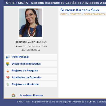
UFPB ›
SIGAA - Sistema Integrado de Gestão de Atividades Ac
Sildivane Valcacia Silva
DBTC - CBIOTEC - DEPARTAMENTO
SILDIVANE VALCACIA SILVA
CBIOTEC - DEPARTAMENTO DE
BIOTECNOLOGIA
Perfil Pessoal
Disciplinas Ministradas
Projetos de Pesquisa
Atividades de Extensão
Projetos de Monitoria
Ir ao Menu Principal
SIGAA | STI - Superintendência de Tecnologia da Informação da UFPB / Coope