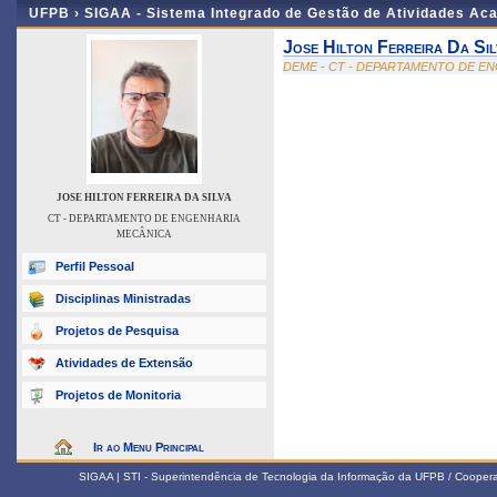
UFPB ›
SIGAA - Sistema Integrado de Gestão de Atividades Ac
Jose Hilton Ferreira Da Sil
DEME - CT - DEPARTAMENTO DE E
JOSE HILTON FERREIRA DA SILVA
CT - DEPARTAMENTO DE ENGENHARIA
MECÂNICA
Perfil Pessoal
Disciplinas Ministradas
Projetos de Pesquisa
Atividades de Extensão
Projetos de Monitoria
Ir ao Menu Principal
SIGAA | STI - Superintendência de Tecnologia da Informação da UFPB / Coope