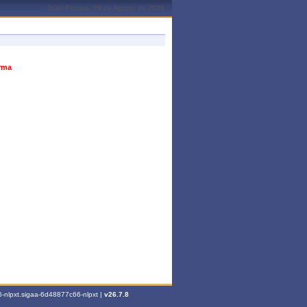
João Pessoa, 09 de Agosto de 2026
urma
-nlpxt.sigaa-6d48877c66-nlpxt |
v26.7.8