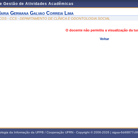
de Gestão de Atividades Acadêmicas
aria Germana Galvao Correia Lima
COS - CCS - DEPARTAMENTO DE CLÍNICA E ODONTOLOGIA SOCIAL
O docente não permitiu a visualização da t
Voltar
nologia da Informação da UFPB / Cooperação UFRN - Copyright © 2006-2026 | sigaa-6d48877c66