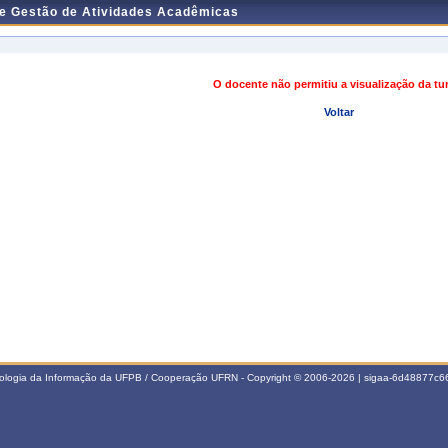
de Gestão de Atividades Acadêmicas
O docente não permitiu a visualização da t
Voltar
nologia da Informação da UFPB / Cooperação UFRN - Copyright © 2006-2026 | sigaa-6d48877c66