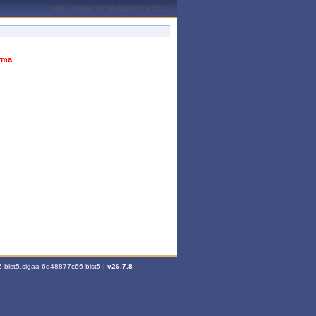
João Pessoa, 08 de Agosto de 2026
urma
-blst5.sigaa-6d48877c66-blst5 |
v26.7.8