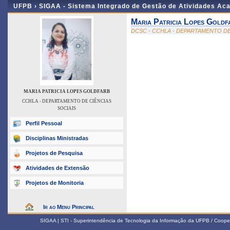
UFPB ›
SIGAA - Sistema Integrado de Gestão de Atividades Ac
Maria Patricia Lopes Goldf
DCSC - CCHLA - DEPARTAMENTO DE
MARIA PATRICIA LOPES GOLDFARB
CCHLA - DEPARTAMENTO DE CIÊNCIAS
SOCIAIS
Perfil Pessoal
Disciplinas Ministradas
Projetos de Pesquisa
Atividades de Extensão
Projetos de Monitoria
Ir ao Menu Principal
SIGAA | STI - Superintendência de Tecnologia da Informação da UFPB / Coope