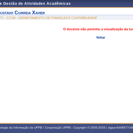
de Gestão de Atividades Acadêmicas
ustavo Correia Xavier
FC - CCSA - DEPARTAMENTO DE FINANÇAS E CONTABILIDADE
O docente não permitiu a visualização da t
Voltar
nologia da Informação da UFPB / Cooperação UFRN - Copyright © 2006-2026 | sigaa-6d48877c66