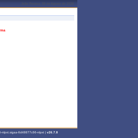
João Pessoa, 08 de Agosto de 2026
urma
-nlpxt.sigaa-6d48877c66-nlpxt |
v26.7.8