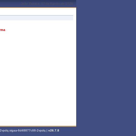
João Pessoa, 07 de Agosto de 2026
urma
6-2vpdq.sigaa-6d48877c66-2vpdq |
v26.7.8