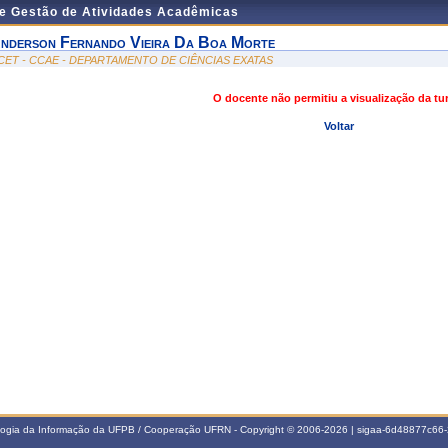
de Gestão de Atividades Acadêmicas
nderson Fernando Vieira Da Boa Morte
CET - CCAE - DEPARTAMENTO DE CIÊNCIAS EXATAS
O docente não permitiu a visualização da t
Voltar
ologia da Informação da UFPB / Cooperação UFRN - Copyright © 2006-2026 | sigaa-6d48877c6