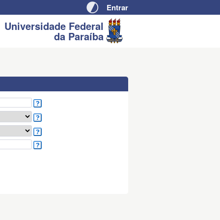
Entrar
Pular
Auto
para
Contraste
Universidade Federal
da Paraíba
conteúdo