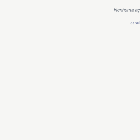
Nenhuma açã
<< vo