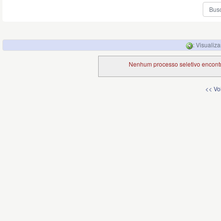
: Visualiz
Nenhum processo seletivo encontra
<< Vo