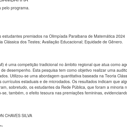
 pelo programa.
os estudantes premiados na Olimpíada Paraibana de Matemática 2024
Clássica dos Testes; Avaliação Educacional; Equidade de Gênero.
é uma competição tradicional no âmbito regional que atua como age
s de desempenho. Esta pesquisa tem como objetivo realizar uma audit
ados. Utilizou-se uma abordagem quantitativa baseada na Teoria Clássi
s currículos estaduais e de microdados. Os resultados indicam que al
am, sobretudo, os estudantes da Rede Pública, que foram a minoria n
u-se, também, o efeito tesoura nas premiações femininas, evidenciand
SON CHAVES SILVA
TI