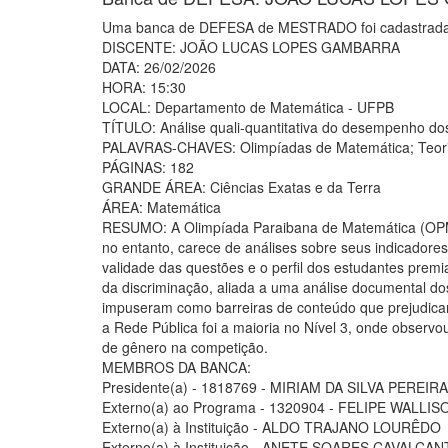
Uma banca de DEFESA de MESTRADO foi cadastrada
DISCENTE: JOÃO LUCAS LOPES GAMBARRA
DATA: 26/02/2026
HORA: 15:30
LOCAL: Departamento de Matemática - UFPB
TÍTULO: Análise quali-quantitativa do desempenho d
PALAVRAS-CHAVES: Olimpíadas de Matemática; Teoria 
PÁGINAS: 182
GRANDE ÁREA: Ciências Exatas e da Terra
ÁREA: Matemática
RESUMO: A Olimpíada Paraibana de Matemática (OPM) 
no entanto, carece de análises sobre seus indicadore
validade das questões e o perfil dos estudantes premi
da discriminação, aliada a uma análise documental do
impuseram como barreiras de conteúdo que prejudicar
a Rede Pública foi a maioria no Nível 3, onde observo
de gênero na competição.
MEMBROS DA BANCA:
Presidente(a) - 1818769 - MIRIAM DA SILVA PEREIRA
Externo(a) ao Programa - 1320904 - FELIPE WALLI
Externo(a) à Instituição - ALDO TRAJANO LOURÊDO
Externo(a) à Instituição - ANETE SOARES CAVALCAN