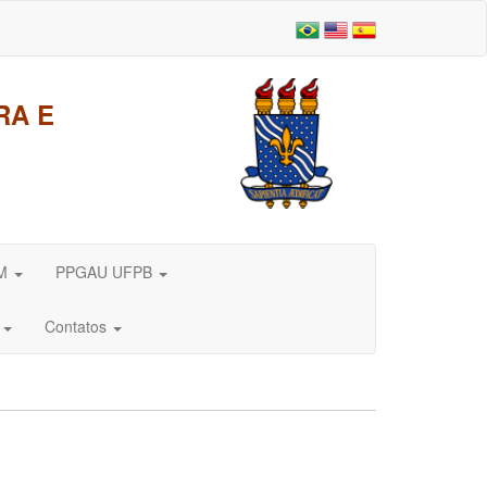
RA E
DM
PPGAU UFPB
e
Contatos