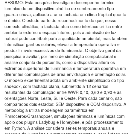
RESUMO: Esta pesquisa investiga o desempenho térmico-
lumínico de um dispositivo cinético de sombreamento tipo
guarda-chuva, aplicado a uma fachada em clima tropical quente
e úmido. O estudo parte do reconhecimento de que, nesse
contexto climático, a fachada atua como interface crítica entre
ambiente externo e espaço interno, pois a admissão de luz
natural pode contribuir para a qualidade ambiental, mas também
intensificar ganhos solares, elevar a temperatura operativa e
produzir níveis excessivos de iluminância. O objetivo geral da
pesquisa é avaliar, por meio de simulação computacional e
análise conjunta de percentis, como o dispositivo altera os
extremos superiores de iluminância e temperatura operativa em
diferentes combinações de área envidraçada e orientação solar.
O modelo experimental adota um ambiente simplificado do tipo
shoebox, com fachada plana, submetido a 12 cenários
resultantes da combinação entre WWR 0,40, 0,60 e 0,90 e as
orientações Norte, Leste, Sul e Oeste. Para cada cenário, são
comparados dois estados: SEM dispositivo e COM dispositivo. A
metodologia utiliza modelagem paramétrica em
Rhinoceros/Grasshopper, simulações térmicas e lumínicas com
apoio dos plugins Ladybug e Honeybee, e pós-processamento
em Python. A análise considera séries temporais anuais e