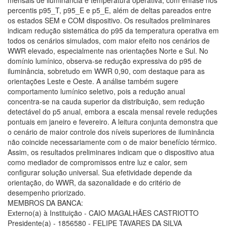
mensais de iluminância e temperatura operativa, com ênfase nos
percentis p95_T, p95_E e p5_E, além de deltas pareados entre
os estados SEM e COM dispositivo. Os resultados preliminares
indicam redução sistemática do p95 da temperatura operativa em
todos os cenários simulados, com maior efeito nos cenários de
WWR elevado, especialmente nas orientações Norte e Sul. No
domínio lumínico, observa-se redução expressiva do p95 de
iluminância, sobretudo em WWR 0,90, com destaque para as
orientações Leste e Oeste. A análise também sugere
comportamento lumínico seletivo, pois a redução anual
concentra-se na cauda superior da distribuição, sem redução
detectável do p5 anual, embora a escala mensal revele reduções
pontuais em janeiro e fevereiro. A leitura conjunta demonstra que
o cenário de maior controle dos níveis superiores de iluminância
não coincide necessariamente com o de maior benefício térmico.
Assim, os resultados preliminares indicam que o dispositivo atua
como mediador de compromissos entre luz e calor, sem
configurar solução universal. Sua efetividade depende da
orientação, do WWR, da sazonalidade e do critério de
desempenho priorizado.
MEMBROS DA BANCA:
Externo(a) à Instituição - CAIO MAGALHÃES CASTRIOTTO
Presidente(a) - 1856580 - FELIPE TAVARES DA SILVA