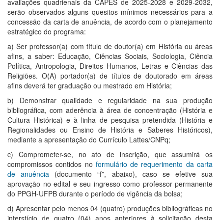
avaliações quadrienais da CAPES de 2025-2028 e 2029-2032,
serão observados alguns quesitos mínimos necessários para a
concessão da carta de anuência, de acordo com o planejamento
estratégico do programa:
a) Ser professor(a) com título de doutor(a) em História ou áreas
afins, a saber: Educação, Ciências Sociais, Sociologia, Ciência
Política, Antropologia, Direitos Humanos, Letras e Ciências das
Religiões. O(A) portador(a) de títulos de doutorado em áreas
afins deverá ter graduação ou mestrado em História;
b) Demonstrar qualidade e regularidade na sua produção
bibliográfica, com aderência à área de concentração (História e
Cultura Histórica) e à linha de pesquisa pretendida (História e
Regionalidades ou Ensino de História e Saberes Históricos),
mediante a apresentação do Currículo Lattes/CNPq;
c) Comprometer-se, no ato de inscrição, que assumirá os
compromissos contidos no
formulário de requerimento da carta
de anuência
(documento “f”, abaixo), caso se efetive sua
aprovação no edital e seu ingresso como professor permanente
do PPGH-UFPB durante o período de vigência da bolsa;
d) Apresentar pelo menos 04 (quatro) produções bibliográficas no
interstício de quatro (04) anos anteriores à solicitação desta