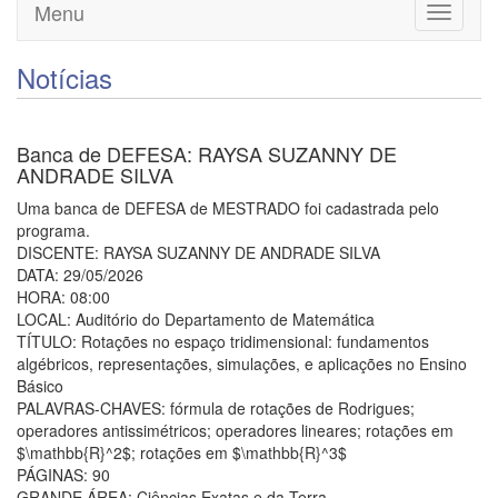
Menu
Toggle
navigati
Notícias
Banca de DEFESA: RAYSA SUZANNY DE
ANDRADE SILVA
Uma banca de DEFESA de MESTRADO foi cadastrada pelo
programa.
DISCENTE: RAYSA SUZANNY DE ANDRADE SILVA
DATA: 29/05/2026
HORA: 08:00
LOCAL: Auditório do Departamento de Matemática
TÍTULO: Rotações no espaço tridimensional: fundamentos
algébricos, representações, simulações, e aplicações no Ensino
Básico
PALAVRAS-CHAVES: fórmula de rotações de Rodrigues;
operadores antissimétricos; operadores lineares; rotações em
$\mathbb{R}^2$; rotações em $\mathbb{R}^3$
PÁGINAS: 90
GRANDE ÁREA: Ciências Exatas e da Terra