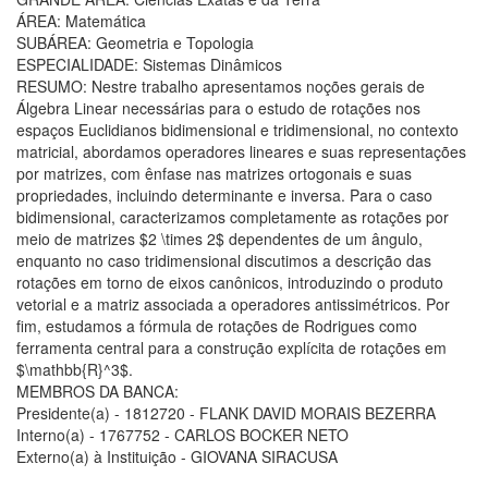
ÁREA: Matemática
SUBÁREA: Geometria e Topologia
ESPECIALIDADE: Sistemas Dinâmicos
RESUMO: Nestre trabalho apresentamos noções gerais de
Álgebra Linear necessárias para o estudo de rotações nos
espaços Euclidianos bidimensional e tridimensional, no contexto
matricial, abordamos operadores lineares e suas representações
por matrizes, com ênfase nas matrizes ortogonais e suas
propriedades, incluindo determinante e inversa. Para o caso
bidimensional, caracterizamos completamente as rotações por
meio de matrizes $2 \times 2$ dependentes de um ângulo,
enquanto no caso tridimensional discutimos a descrição das
rotações em torno de eixos canônicos, introduzindo o produto
vetorial e a matriz associada a operadores antissimétricos. Por
fim, estudamos a fórmula de rotações de Rodrigues como
ferramenta central para a construção explícita de rotações em
$\mathbb{R}^3$.
MEMBROS DA BANCA:
Presidente(a) - 1812720 - FLANK DAVID MORAIS BEZERRA
Interno(a) - 1767752 - CARLOS BOCKER NETO
Externo(a) à Instituição - GIOVANA SIRACUSA