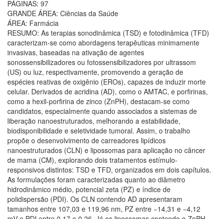
PÁGINAS: 97
GRANDE ÁREA: Ciências da Saúde
ÁREA: Farmácia
RESUMO: As terapias sonodinâmica (TSD) e fotodinâmica (TFD)
caracterizam-se como abordagens terapêuticas minimamente
invasivas, baseadas na ativação de agentes
sonossensibilizadores ou fotossensibilizadores por ultrassom
(US) ou luz, respectivamente, promovendo a geração de
espécies reativas de oxigênio (EROs), capazes de induzir morte
celular. Derivados de acridina (AD), como o AMTAC, e porfirinas,
como a hexil-porfirina de zinco (ZnPH), destacam-se como
candidatos, especialmente quando associados a sistemas de
liberação nanoestruturados, melhorando a estabilidade,
biodisponibilidade e seletividade tumoral. Assim, o trabalho
propõe o desenvolvimento de carreadores lipídicos
nanoestruturados (CLN) e lipossomas para aplicação no câncer
de mama (CM), explorando dois tratamentos estímulo-
responsivos distintos: TSD e TFD, organizados em dois capítulos.
As formulações foram caracterizadas quanto ao diâmetro
hidrodinâmico médio, potencial zeta (PZ) e índice de
polidispersão (PDI). Os CLN contendo AD apresentaram
tamanhos entre 107,03 e 119,96 nm, PZ entre −14,31 e −4,12
mV e PDI entre 0,17 e 0,26. Já os lipossomas contendo o ZnPH