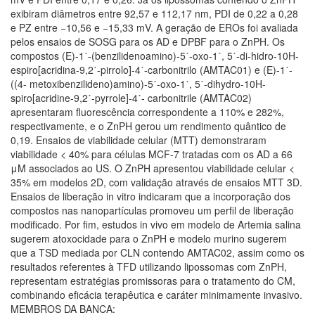
exibiram diâmetros entre 92,57 e 112,17 nm, PDI de 0,22 a 0,28
e PZ entre −10,56 e −15,33 mV. A geração de EROs foi avaliada
pelos ensaios de SOSG para os AD e DPBF para o ZnPH. Os
compostos (E)-1ˊ-(benzilidenoamino)-5ˊ-oxo-1ˊ, 5ˊ-di-hidro-10H-
espiro[acridina-9,2ˊ-pirrolo]-4ˊ-carbonitrilo (AMTAC01) e (E)-1ˊ-
((4- metoxibenzilideno)amino)-5ˊ-oxo-1ˊ, 5ˊ-dihydro-10H-
spiro[acridine-9,2ˊ-pyrrole]-4ˊ- carbonitrile (AMTAC02)
apresentaram fluorescência correspondente a 110% e 282%,
respectivamente, e o ZnPH gerou um rendimento quântico de
0,19. Ensaios de viabilidade celular (MTT) demonstraram
viabilidade < 40% para células MCF-7 tratadas com os AD a 66
μM associados ao US. O ZnPH apresentou viabilidade celular <
35% em modelos 2D, com validação através de ensaios MTT 3D.
Ensaios de liberação in vitro indicaram que a incorporação dos
compostos nas nanopartículas promoveu um perfil de liberação
modificado. Por fim, estudos in vivo em modelo de Artemia salina
sugerem atoxocidade para o ZnPH e modelo murino sugerem
que a TSD mediada por CLN contendo AMTAC02, assim como os
resultados referentes à TFD utilizando lipossomas com ZnPH,
representam estratégias promissoras para o tratamento do CM,
combinando eficácia terapêutica e caráter minimamente invasivo.
MEMBROS DA BANCA: