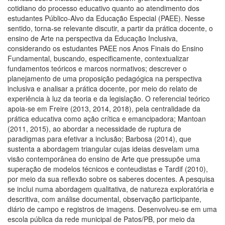
cotidiano do processo educativo quanto ao atendimento dos
estudantes Público-Alvo da Educação Especial (PAEE). Nesse
sentido, torna-se relevante discutir, a partir da prática docente, o
ensino de Arte na perspectiva da Educação Inclusiva,
considerando os estudantes PAEE nos Anos Finais do Ensino
Fundamental, buscando, especificamente, contextualizar
fundamentos teóricos e marcos normativos; descrever o
planejamento de uma proposição pedagógica na perspectiva
inclusiva e analisar a prática docente, por meio do relato de
experiência à luz da teoria e da legislação. O referencial teórico
apoia-se em Freire (2013, 2014, 2018), pela centralidade da
prática educativa como ação crítica e emancipadora; Mantoan
(2011, 2015), ao abordar a necessidade de ruptura de
paradigmas para efetivar a inclusão; Barbosa (2014), que
sustenta a abordagem triangular cujas ideias desvelam uma
visão contemporânea do ensino de Arte que pressupõe uma
superação de modelos técnicos e conteudistas e Tardif (2010),
por meio da sua reflexão sobre os saberes docentes. A pesquisa
se inclui numa abordagem qualitativa, de natureza exploratória e
descritiva, com análise documental, observação participante,
diário de campo e registros de imagens. Desenvolveu-se em uma
escola pública da rede municipal de Patos/PB, por meio da