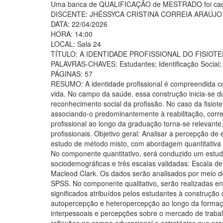
Uma banca de QUALIFICAÇÃO de MESTRADO foi cada
DISCENTE: JHÉSSYCA CRISTINA CORREIA ARAÚJO
DATA: 22/04/2026
HORA: 14:00
LOCAL: Sala 24
TÍTULO: A IDENTIDADE PROFISSIONAL DO FISIOTERA
PALAVRAS-CHAVES: Estudantes; Identificação Social; S
PÁGINAS: 57
RESUMO: A identidade profissional é compreendida com
vida. No campo da saúde, essa construção inicia-se d
reconhecimento social da profissão. No caso da fisi
associando-o predominantemente à reabilitação, cor
profissional ao longo da graduação torna-se relevant
profissionais. Objetivo geral: Analisar a percepção de
estudo de método misto, com abordagem quantitativa e 
No componente quantitativo, será conduzido um estudo 
sociodemográficas e três escalas validadas: Escala de
Macleod Clark. Os dados serão analisados por meio de 
SPSS. No componente qualitativo, serão realizadas en
significados atribuídos pelos estudantes à construção
autopercepção e heteropercepção ao longo da formaçã
interpessoais e percepções sobre o mercado de trabalho