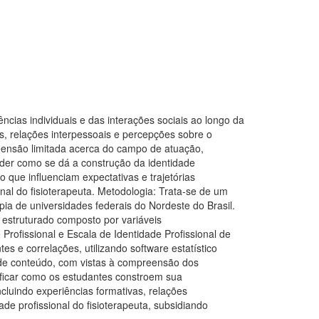
cias individuais e das interações sociais ao longo da
s, relações interpessoais e percepções sobre o
eensão limitada acerca do campo de atuação,
der como se dá a construção da identidade
que influenciam expectativas e trajetórias
onal do fisioterapeuta. Metodologia: Trata-se de um
pia de universidades federais do Nordeste do Brasil.
o estruturado composto por variáveis
Profissional e Escala de Identidade Profissional de
s e correlações, utilizando software estatístico
e de conteúdo, com vistas à compreensão dos
tificar como os estudantes constroem sua
luindo experiências formativas, relações
de profissional do fisioterapeuta, subsidiando