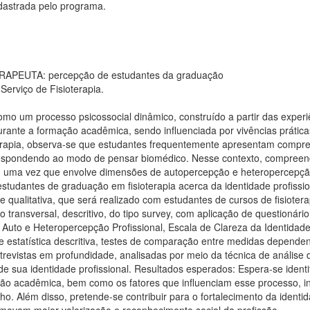
strada pelo programa.
PEUTA: percepção de estudantes da graduação
erviço de Fisioterapia.
o um processo psicossocial dinâmico, construído a partir das experiên
urante a formação acadêmica, sendo influenciada por vivências prática
oterapia, observa-se que estudantes frequentemente apresentam compr
respondendo ao modo de pensar biomédico. Nesse contexto, compreen
e, uma vez que envolve dimensões de autopercepção e heteropercepção 
 estudantes de graduação em fisioterapia acerca da identidade profissi
qualitativa, que será realizado com estudantes de cursos de fisiotera
transversal, descritivo, do tipo survey, com aplicação de questionári
 Auto e Heteropercepção Profissional, Escala de Clareza da Identidade 
estatística descritiva, testes de comparação entre medidas dependente
trevistas em profundidade, analisadas por meio da técnica de anális
 de sua identidade profissional. Resultados esperados: Espera-se iden
o acadêmica, bem como os fatores que influenciam esse processo, inc
. Além disso, pretende-se contribuir para o fortalecimento da identida