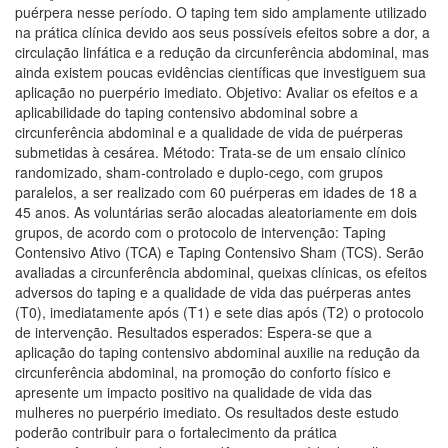
puérpera nesse período. O taping tem sido amplamente utilizado
na prática clínica devido aos seus possíveis efeitos sobre a dor, a
circulação linfática e a redução da circunferência abdominal, mas
ainda existem poucas evidências científicas que investiguem sua
aplicação no puerpério imediato. Objetivo: Avaliar os efeitos e a
aplicabilidade do taping contensivo abdominal sobre a
circunferência abdominal e a qualidade de vida de puérperas
submetidas à cesárea. Método: Trata-se de um ensaio clínico
randomizado, sham-controlado e duplo-cego, com grupos
paralelos, a ser realizado com 60 puérperas em idades de 18 a
45 anos. As voluntárias serão alocadas aleatoriamente em dois
grupos, de acordo com o protocolo de intervenção: Taping
Contensivo Ativo (TCA) e Taping Contensivo Sham (TCS). Serão
avaliadas a circunferência abdominal, queixas clínicas, os efeitos
adversos do taping e a qualidade de vida das puérperas antes
(T0), imediatamente após (T1) e sete dias após (T2) o protocolo
de intervenção. Resultados esperados: Espera-se que a
aplicação do taping contensivo abdominal auxilie na redução da
circunferência abdominal, na promoção do conforto físico e
apresente um impacto positivo na qualidade de vida das
mulheres no puerpério imediato. Os resultados deste estudo
poderão contribuir para o fortalecimento da prática